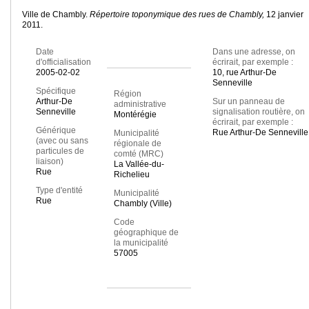
Ville de Chambly.
Répertoire toponymique des rues de Chambly,
12 janvier
2011.
Date
Dans une adresse, on
d'officialisation
écrirait, par exemple :
2005-02-02
10, rue Arthur-De
Senneville
Spécifique
Région
Arthur-De
Sur un panneau de
administrative
Senneville
signalisation routière, on
Montérégie
écrirait, par exemple :
Générique
Rue Arthur-De Senneville
Municipalité
(avec ou sans
régionale de
particules de
comté (MRC)
liaison)
La Vallée-du-
Rue
Richelieu
Type d'entité
Municipalité
Rue
Chambly (Ville)
Code
géographique de
la municipalité
57005