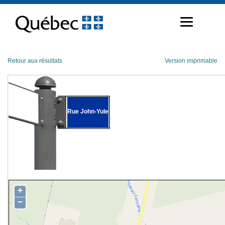
Passer
au
contenu
Retour aux résultats
Version imprimable
Rue John-Yule
+
−