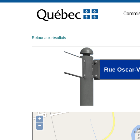
Passer
au
Commis
contenu
Retour aux résultats
Rue Oscar-V
+
−