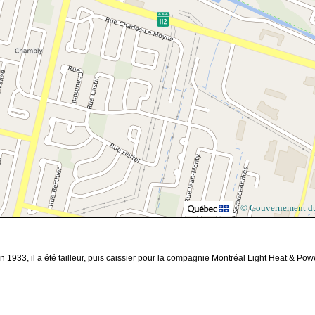
© Gouvernement d
33, il a été tailleur, puis caissier pour la compagnie Montréal Light Heat & Power