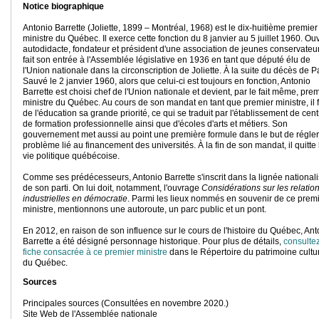
Notice biographique
Antonio Barrette (Joliette, 1899 – Montréal, 1968) est le dix-huitième premier
ministre du Québec. Il exerce cette fonction du 8 janvier au 5 juillet 1960. Ouv
autodidacte, fondateur et président d'une association de jeunes conservateurs
fait son entrée à l'Assemblée législative en 1936 en tant que député élu de
l'Union nationale dans la circonscription de Joliette. À la suite du décès de P
Sauvé le 2 janvier 1960, alors que celui-ci est toujours en fonction, Antonio
Barrette est choisi chef de l'Union nationale et devient, par le fait même, pre
ministre du Québec. Au cours de son mandat en tant que premier ministre, il f
de l'éducation sa grande priorité, ce qui se traduit par l'établissement de cen
de formation professionnelle ainsi que d'écoles d'arts et métiers. Son
gouvernement met aussi au point une première formule dans le but de régler
problème lié au financement des universités. À la fin de son mandat, il quitte 
vie politique québécoise.
Comme ses prédécesseurs, Antonio Barrette s'inscrit dans la lignée nationali
de son parti. On lui doit, notamment, l'ouvrage
Considérations sur les relatio
industrielles en démocratie
. Parmi les lieux nommés en souvenir de ce prem
ministre, mentionnons une autoroute, un parc public et un pont.
En 2012, en raison de son influence sur le cours de l'histoire du Québec, Ant
Barrette a été désigné personnage historique. Pour plus de détails,
consultez
fiche consacrée à ce premier ministre
dans le Répertoire du patrimoine cultu
du Québec.
Sources
Principales sources (Consultées en novembre 2020.)
Site Web de l'Assemblée nationale