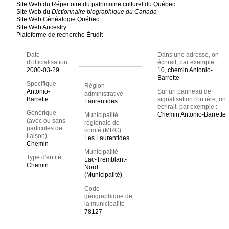
Site Web du Répertoire du patrimoine culturel du Québec
Site Web du
Dictionnaire biographique du Canada
Site Web Généalogie Québec
Site Web Ancestry
Plateforme de recherche Érudit
Date
Dans une adresse, on
d'officialisation
écrirait, par exemple :
2000-03-29
10, chemin Antonio-
Barrette
Spécifique
Région
Antonio-
Sur un panneau de
administrative
Barrette
signalisation routière, on
Laurentides
écrirait, par exemple :
Générique
Chemin Antonio-Barrette
Municipalité
(avec ou sans
régionale de
particules de
comté (MRC)
liaison)
Les Laurentides
Chemin
Municipalité
Type d'entité
Lac-Tremblant-
Chemin
Nord
(Municipalité)
Code
géographique de
la municipalité
78127