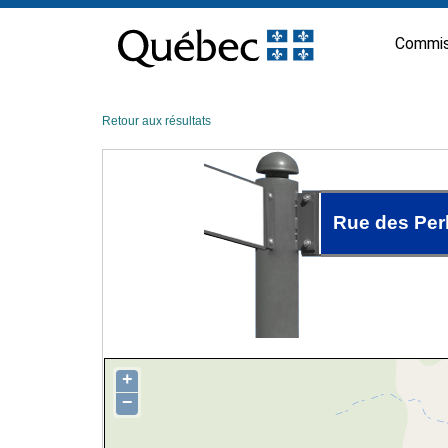
Passer
au
Commis
contenu
Retour aux résultats
Rue des Per
+
−