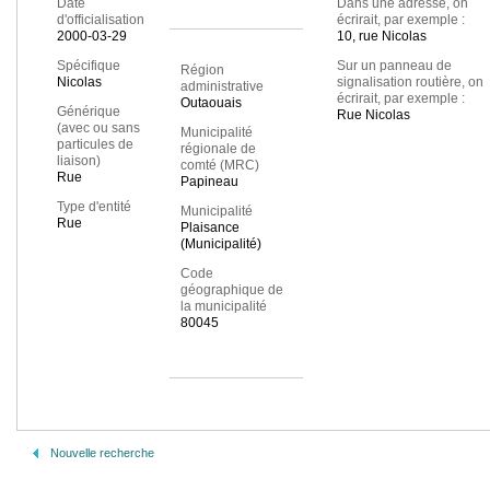
Date
Dans une adresse, on
d'officialisation
écrirait, par exemple :
2000-03-29
10, rue Nicolas
Spécifique
Sur un panneau de
Région
Nicolas
signalisation routière, on
administrative
écrirait, par exemple :
Outaouais
Générique
Rue Nicolas
(avec ou sans
Municipalité
particules de
régionale de
liaison)
comté (MRC)
Rue
Papineau
Type d'entité
Municipalité
Rue
Plaisance
(Municipalité)
Code
géographique de
la municipalité
80045
Nouvelle recherche