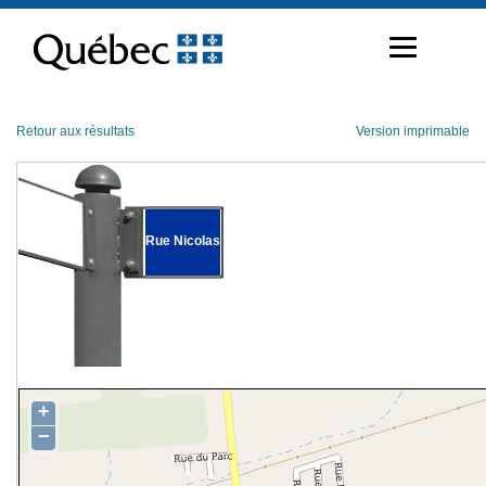
Passer
au
contenu
Retour aux résultats
Version imprimable
Rue Nicolas
+
−