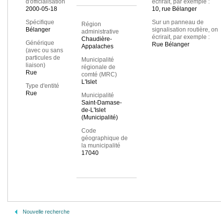
d'officialisation
écrirait, par exemple :
2000-05-18
10, rue Bélanger
Spécifique
Sur un panneau de
Région
Bélanger
signalisation routière, on
administrative
écrirait, par exemple :
Chaudière-
Générique
Rue Bélanger
Appalaches
(avec ou sans
particules de
Municipalité
liaison)
régionale de
Rue
comté (MRC)
L'Islet
Type d'entité
Rue
Municipalité
Saint-Damase-
de-L'Islet
(Municipalité)
Code
géographique de
la municipalité
17040
Nouvelle recherche