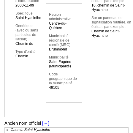
d'officialisation
écrirait, par exemple :
2000-11-09
10, chemin de Saint-
Hyacinthe
Spécifique
Région
Saint-Hyacinthe
Sur un panneau de
administrative
signalisation routière, on
Centre-du-
Générique
écrirait, par exemple :
Québec
(avec ou sans
Chemin de Saint-
particules de
Hyacinthe
Municipalité
liaison)
régionale de
Chemin de
comté (MRC)
Drummond
Type d'entité
Chemin
Municipalité
Saint-Eugène
(Municipalité)
Code
géographique de
la municipalité
49105
Ancien nom officiel
[ – ]
Chemin Saint-Hyacinthe