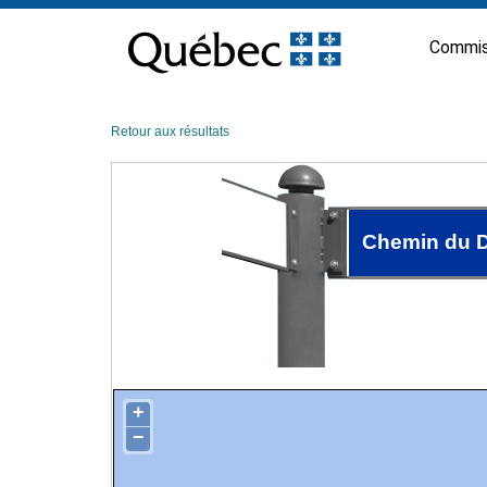
Passer
au
Commis
contenu
Retour aux résultats
Chemin du 
+
−