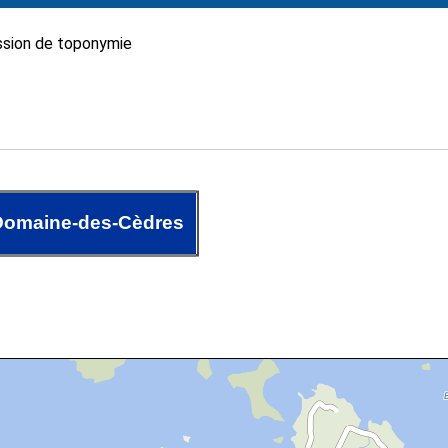
sion de toponymie
Domaine-des-Cèdres