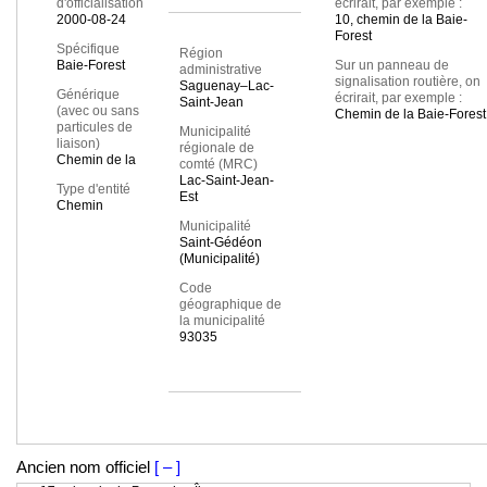
d'officialisation
écrirait, par exemple :
2000-08-24
10, chemin de la Baie-
Forest
Spécifique
Région
Baie-Forest
Sur un panneau de
administrative
signalisation routière, on
Saguenay–Lac-
Générique
écrirait, par exemple :
Saint-Jean
(avec ou sans
Chemin de la Baie-Forest
particules de
Municipalité
liaison)
régionale de
Chemin de la
comté (MRC)
Lac-Saint-Jean-
Type d'entité
Est
Chemin
Municipalité
Saint-Gédéon
(Municipalité)
Code
géographique de
la municipalité
93035
Ancien nom officiel
[ – ]