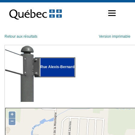
Passer
au
contenu
Retour aux résultats
Version imprimable
Rue Alexis-Bernard
+
−