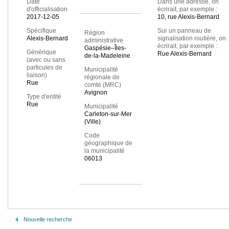
Date
Dans une adresse, on
d'officialisation
écrirait, par exemple :
2017-12-05
10, rue Alexis-Bernard
Spécifique
Sur un panneau de
Région
Alexis-Bernard
signalisation routière, on
administrative
écrirait, par exemple :
Gaspésie–Îles-
Générique
Rue Alexis-Bernard
de-la-Madeleine
(avec ou sans
particules de
Municipalité
liaison)
régionale de
Rue
comté (MRC)
Avignon
Type d'entité
Rue
Municipalité
Carleton-sur-Mer
(Ville)
Code
géographique de
la municipalité
06013
Nouvelle recherche