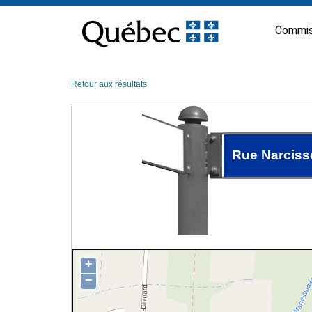
Passer
au
Commis
contenu
Retour aux résultats
Rue Narciss
+
−