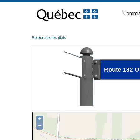
Passer
au
Commis
contenu
Retour aux résultats
Route 132 O
+
−