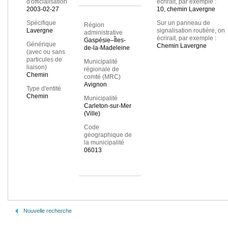
d'officialisation
écrirait, par exemple :
2003-02-27
10, chemin Lavergne
Spécifique
Sur un panneau de
Région
Lavergne
signalisation routière, on
administrative
écrirait, par exemple :
Gaspésie–Îles-
Générique
Chemin Lavergne
de-la-Madeleine
(avec ou sans
particules de
Municipalité
liaison)
régionale de
Chemin
comté (MRC)
Avignon
Type d'entité
Chemin
Municipalité
Carleton-sur-Mer
(Ville)
Code
géographique de
la municipalité
06013
Nouvelle recherche