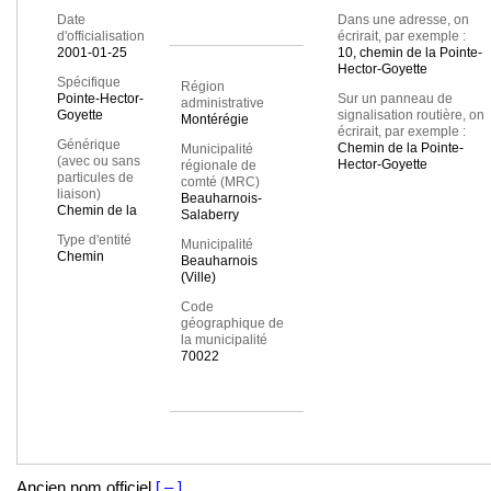
Date
Dans une adresse, on
d'officialisation
écrirait, par exemple :
2001-01-25
10, chemin de la Pointe-
Hector-Goyette
Spécifique
Région
Pointe-Hector-
Sur un panneau de
administrative
Goyette
signalisation routière, on
Montérégie
écrirait, par exemple :
Générique
Chemin de la Pointe-
Municipalité
(avec ou sans
Hector-Goyette
régionale de
particules de
comté (MRC)
liaison)
Beauharnois-
Chemin de la
Salaberry
Type d'entité
Municipalité
Chemin
Beauharnois
(Ville)
Code
géographique de
la municipalité
70022
Ancien nom officiel
[ – ]