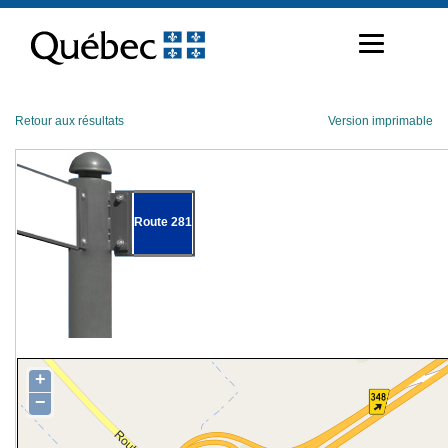
Passer
au
contenu
Retour aux résultats
Version imprimable
Route 281
+
−