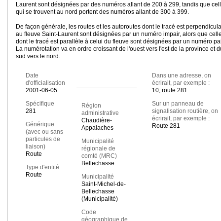
Laurent sont désignées par des numéros allant de 200 à 299, tandis que cel
qui se trouvent au nord portent des numéros allant de 300 à 399.
De façon générale, les routes et les autoroutes dont le tracé est perpendicula
au fleuve Saint-Laurent sont désignées par un numéro impair, alors que cell
dont le tracé est parallèle à celui du fleuve sont désignées par un numéro pai
La numérotation va en ordre croissant de l'ouest vers l'est de la province et d
sud vers le nord.
Date
Dans une adresse, on
d'officialisation
écrirait, par exemple :
2001-06-05
10, route 281
Spécifique
Sur un panneau de
Région
281
signalisation routière, on
administrative
écrirait, par exemple :
Chaudière-
Générique
Route 281
Appalaches
(avec ou sans
particules de
Municipalité
liaison)
régionale de
Route
comté (MRC)
Bellechasse
Type d'entité
Route
Municipalité
Saint-Michel-de-
Bellechasse
(Municipalité)
Code
géographique de