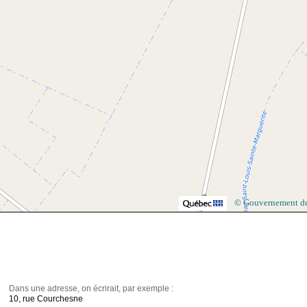
© Gouvernement d
Dans une adresse, on écrirait, par exemple :
10, rue Courchesne