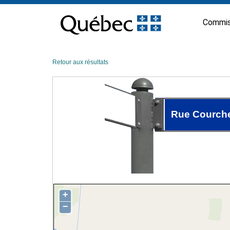
Passer
au
Commis
contenu
Retour aux résultats
Rue Courch
+
−