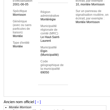
d'officialisation
écrirait, par exemple :
2001-06-05
10, montée Morrisson
Spécifique
Sur un panneau de
Région
Morrisson
signalisation routière, on
administrative
écrirait, par exemple :
Montérégie
Générique
Montée Morrisson
(avec ou sans
Municipalité
particules de
régionale de
liaison)
comté (MRC)
Montée
Le Haut-Saint-
Laurent
Type d'entité
Montée
Municipalité
Elgin
(Municipalité)
Code
géographique de
la municipalité
69050
Ancien nom officiel
[ – ]
Montée Morrison