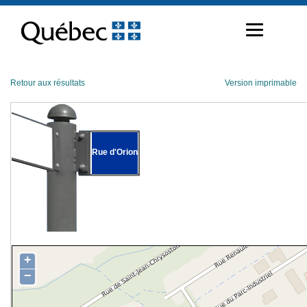
Passer
au
contenu
Retour aux résultats
Version imprimable
Rue d'Orion
+
−