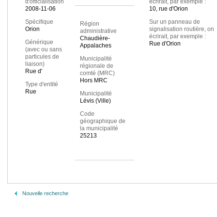
d'officialisation
écrirait, par exemple :
2008-11-06
10, rue d'Orion
Spécifique
Sur un panneau de
Région
Orion
signalisation routière, on
administrative
écrirait, par exemple :
Chaudière-
Générique
Rue d'Orion
Appalaches
(avec ou sans
particules de
Municipalité
liaison)
régionale de
Rue d'
comté (MRC)
Hors MRC
Type d'entité
Rue
Municipalité
Lévis (Ville)
Code
géographique de
la municipalité
25213
Nouvelle recherche