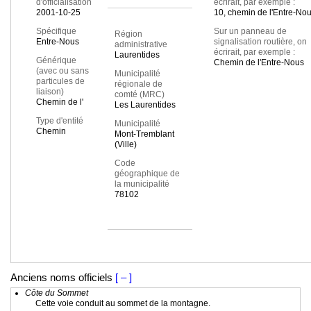
d'officialisation
écrirait, par exemple :
2001-10-25
10, chemin de l'Entre-No
Spécifique
Sur un panneau de
Région
Entre-Nous
signalisation routière, on
administrative
écrirait, par exemple :
Laurentides
Générique
Chemin de l'Entre-Nous
(avec ou sans
Municipalité
particules de
régionale de
liaison)
comté (MRC)
Chemin de l'
Les Laurentides
Type d'entité
Municipalité
Chemin
Mont-Tremblant
(Ville)
Code
géographique de
la municipalité
78102
Anciens noms officiels
[ – ]
Côte du Sommet
Cette voie conduit au sommet de la montagne.