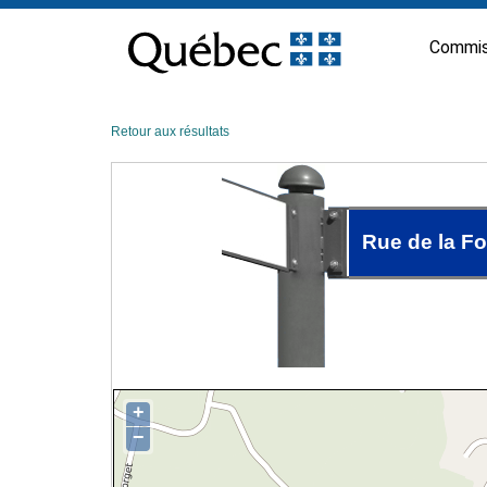
Passer
au
Commis
contenu
Retour aux résultats
Rue de la F
+
−