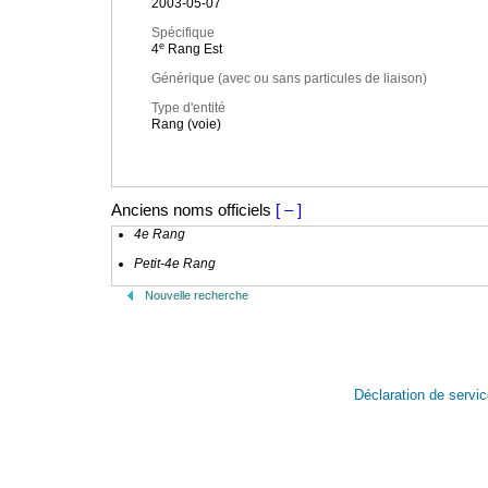
2003-05-07
Spécifique
e
4
Rang Est
Générique (avec ou sans particules de liaison)
Type d'entité
Rang (voie)
Anciens noms officiels
[ – ]
4e Rang
Petit-4e Rang
Nouvelle recherche
Déclaration de servi