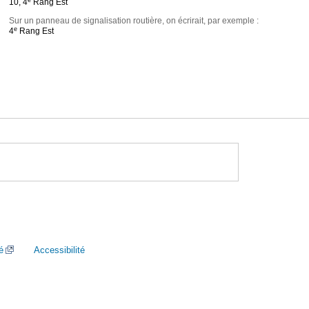
10, 4
Rang Est
Sur un panneau de signalisation routière, on écrirait, par exemple :
e
4
Rang Est
é
Accessibilité