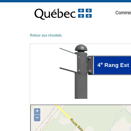
Passer
au
Commis
contenu
Retour aux résultats
e
4
Rang Est
+
−