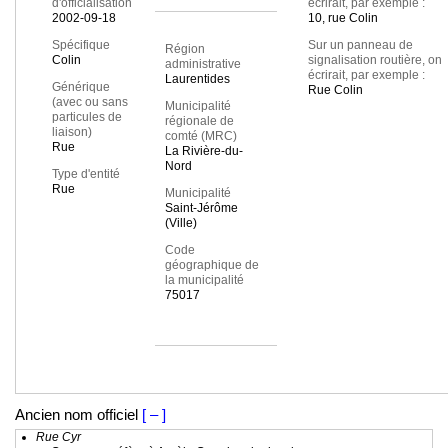
d'officialisation
écrirait, par exemple :
2002-09-18
10, rue Colin
Spécifique
Sur un panneau de
Région
Colin
signalisation routière, on
administrative
écrirait, par exemple :
Laurentides
Générique
Rue Colin
(avec ou sans
Municipalité
particules de
régionale de
liaison)
comté (MRC)
Rue
La Rivière-du-
Nord
Type d'entité
Rue
Municipalité
Saint-Jérôme
(Ville)
Code
géographique de
la municipalité
75017
Ancien nom officiel
[ – ]
Rue Cyr