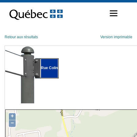
Passer
au
contenu
Retour aux résultats
Version imprimable
Rue Colin
+
−