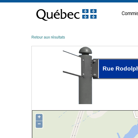
Passer
au
Commis
contenu
Retour aux résultats
Rue Rodolp
+
−