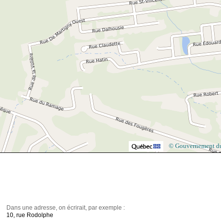
© Gouvernement d
Dans une adresse, on écrirait, par exemple :
10, rue Rodolphe