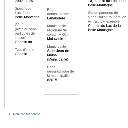
2002-11-26
10, chemin du Lac-de-la-
Belle-Montagne
Spécifique
Région
Lac-de-la-
Sur un panneau de
administrative
Belle-Montagne
signalisation routière, on
Lanaudière
écrirait, par exemple :
Générique
Chemin du Lac-de-la-
Municipalité
(avec ou sans
Belle-Montagne
régionale de
particules de
comté (MRC)
liaison)
Matawinie
Chemin du
Municipalité
Type d'entité
Saint-Jean-de-
Chemin
Matha
(Municipalité)
Code
géographique de
la municipalité
62015
Nouvelle recherche