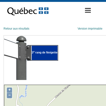
Passer
au
contenu
Retour aux résultats
Version imprimable
e
3
rang de Neigette
+
−