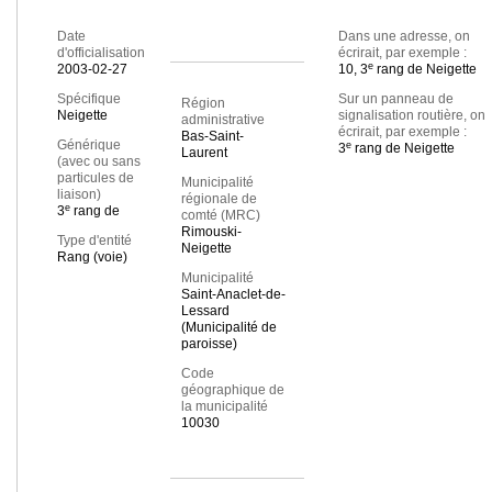
Date
Dans une adresse, on
d'officialisation
écrirait, par exemple :
e
2003-02-27
10, 3
rang de Neigette
Spécifique
Sur un panneau de
Région
Neigette
signalisation routière, on
administrative
écrirait, par exemple :
Bas-Saint-
Générique
e
3
rang de Neigette
Laurent
(avec ou sans
particules de
Municipalité
liaison)
régionale de
e
3
rang de
comté (MRC)
Rimouski-
Type d'entité
Neigette
Rang (voie)
Municipalité
Saint-Anaclet-de-
Lessard
(Municipalité de
paroisse)
Code
géographique de
la municipalité
10030