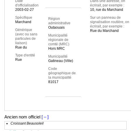
Date
Dans une adresse, on
d'officialisation
écrirait, par exemple :
2003-02-27
10, rue du Marchand
Spécifique
Sur un panneau de
Région
Marchand
signalisation routière, on
administrative
écrirait, par exemple :
Outaouais
Générique
Rue du Marchand
(avec ou sans
Municipalité
particules de
régionale de
liaison)
comté (MRC)
Rue du
Hors MRC
Type d'entité
Municipalité
Rue
Gatineau (Ville)
Code
géographique de
la municipalité
81017
Ancien nom officiel
[ – ]
Croissant Beausoleil