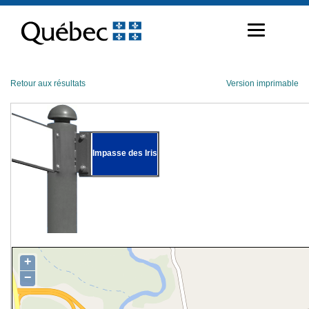
Passer
au
contenu
Retour aux résultats
Version imprimable
Impasse des Iris
+
−