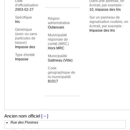
Date
Dans une adresse, on
d'officialisation
écrirait, par exemple :
2003-02-27
10, impasse des Iris
Spécifique
Sur un panneau de
Région
Iris
signalisation routière, on
administrative
écrirait, par exemple :
Outaouais
Générique
Impasse des Iris
(avec ou sans
Municipalité
particules de
régionale de
liaison)
comté (MRC)
Impasse des
Hors MRC
Type d'entité
Municipalité
Impasse
Gatineau (Ville)
Code
géographique de
la municipalité
81017
Ancien nom officiel
[ – ]
Rue des Pivoines