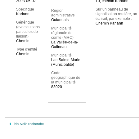
2003-05-07
10, chemin Kariann
Spécifique
Sur un panneau de
Région
Kariann
signalisation routière, on
administrative
écrirait, par exemple :
Outaouais
Générique
Chemin Kariann
(avec ou sans
Municipalité
particules de
régionale de
liaison)
comté (MRC)
Chemin
La Vallée-de-la-
Gatineau
Type d'entité
Chemin
Municipalité
Lac-Sainte-Marie
(Municipalité)
Code
géographique de
la municipalité
83020
Nouvelle recherche