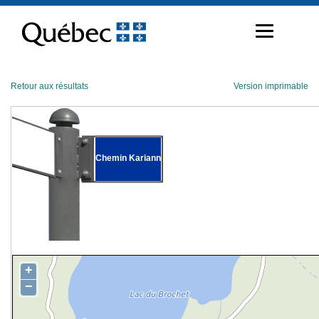
Passer
au
contenu
Retour aux résultats
Version imprimable
Chemin Kariann
+
−