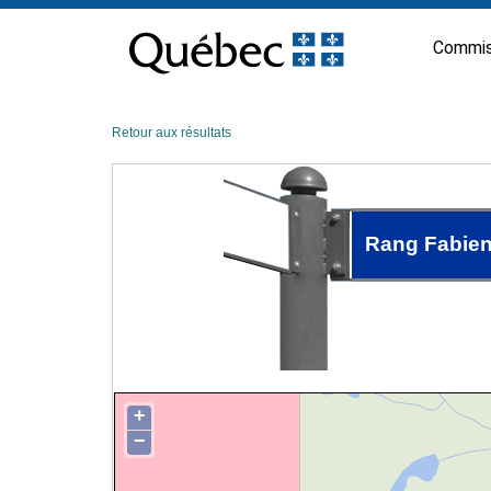
Passer
au
Commis
contenu
Retour aux résultats
Rang Fabie
+
−