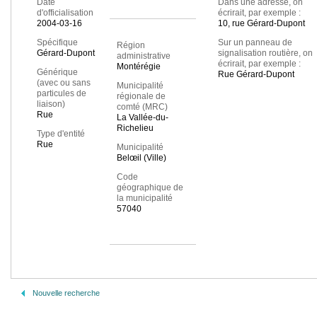
Date
Dans une adresse, on
d'officialisation
écrirait, par exemple :
2004-03-16
10, rue Gérard-Dupont
Spécifique
Sur un panneau de
Région
Gérard-Dupont
signalisation routière, on
administrative
écrirait, par exemple :
Montérégie
Générique
Rue Gérard-Dupont
(avec ou sans
Municipalité
particules de
régionale de
liaison)
comté (MRC)
Rue
La Vallée-du-
Richelieu
Type d'entité
Rue
Municipalité
Belœil (Ville)
Code
géographique de
la municipalité
57040
Nouvelle recherche