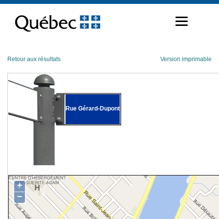
Passer
au
contenu
Retour aux résultats
Version imprimable
Rue Gérard-Dupont
+
−