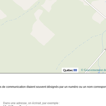
© Gouvernement d
voies de communication étaient souvent désignés par un numéro ou un nom correspo
Dans une adresse, on écrirait, par exemple :
e