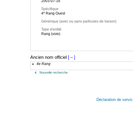
2003-07-16
Spécifique
e
4
Rang Ouest
Générique (avec ou sans particules de liaison)
Type d'entité
Rang (voie)
Ancien nom officiel
[ – ]
4e Rang
Nouvelle recherche
Déclaration de servi