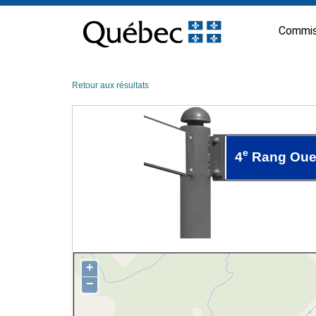
Passer
au
Commis
contenu
Retour aux résultats
e
4
Rang Oue
+
−