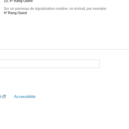
10, 4
Rang Ouest
Sur un panneau de signalisation routière, on écrirait, par exemple :
e
4
Rang Ouest
é
Accessibilité