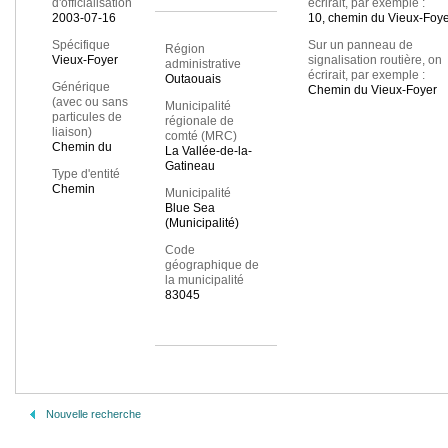
d'officialisation
écrirait, par exemple :
2003-07-16
10, chemin du Vieux-Foy
Spécifique
Sur un panneau de
Région
Vieux-Foyer
signalisation routière, on
administrative
écrirait, par exemple :
Outaouais
Générique
Chemin du Vieux-Foyer
(avec ou sans
Municipalité
particules de
régionale de
liaison)
comté (MRC)
Chemin du
La Vallée-de-la-
Gatineau
Type d'entité
Chemin
Municipalité
Blue Sea
(Municipalité)
Code
géographique de
la municipalité
83045
Nouvelle recherche