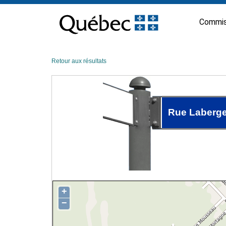
Passer
au
Commis
contenu
Retour aux résultats
Rue Laberg
+
−