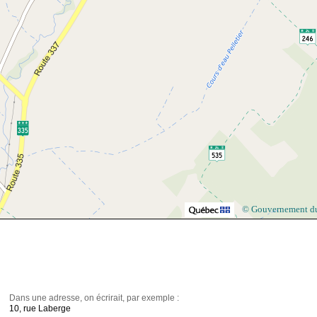
© Gouvernement d
Dans une adresse, on écrirait, par exemple :
10, rue Laberge