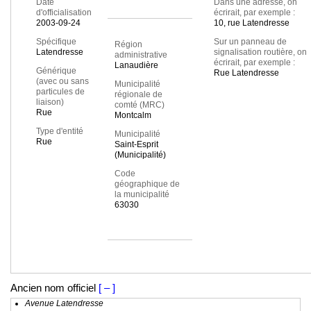
Date
Dans une adresse, on
d'officialisation
écrirait, par exemple :
2003-09-24
10, rue Latendresse
Spécifique
Sur un panneau de
Région
Latendresse
signalisation routière, on
administrative
écrirait, par exemple :
Lanaudière
Générique
Rue Latendresse
(avec ou sans
Municipalité
particules de
régionale de
liaison)
comté (MRC)
Rue
Montcalm
Type d'entité
Municipalité
Rue
Saint-Esprit
(Municipalité)
Code
géographique de
la municipalité
63030
Ancien nom officiel
[ – ]
Avenue Latendresse