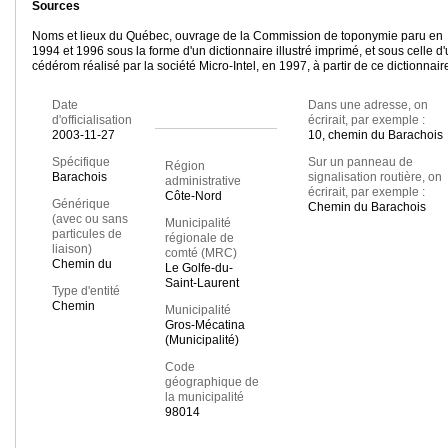
Sources
Noms et lieux du Québec, ouvrage de la Commission de toponymie paru en
1994 et 1996 sous la forme d'un dictionnaire illustré imprimé, et sous celle d
cédérom réalisé par la société Micro-Intel, en 1997, à partir de ce dictionnair
Date
Dans une adresse, on
d'officialisation
écrirait, par exemple :
2003-11-27
10, chemin du Barachois
Spécifique
Sur un panneau de
Région
Barachois
signalisation routière, on
administrative
écrirait, par exemple :
Côte-Nord
Générique
Chemin du Barachois
(avec ou sans
Municipalité
particules de
régionale de
liaison)
comté (MRC)
Chemin du
Le Golfe-du-
Saint-Laurent
Type d'entité
Chemin
Municipalité
Gros-Mécatina
(Municipalité)
Code
géographique de
la municipalité
98014