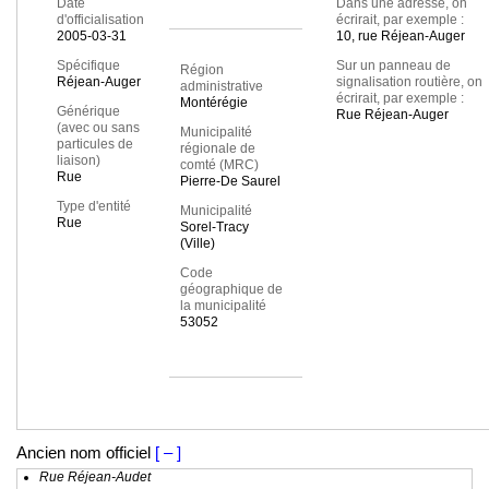
Date
Dans une adresse, on
d'officialisation
écrirait, par exemple :
2005-03-31
10, rue Réjean-Auger
Spécifique
Sur un panneau de
Région
Réjean-Auger
signalisation routière, on
administrative
écrirait, par exemple :
Montérégie
Générique
Rue Réjean-Auger
(avec ou sans
Municipalité
particules de
régionale de
liaison)
comté (MRC)
Rue
Pierre-De Saurel
Type d'entité
Municipalité
Rue
Sorel-Tracy
(Ville)
Code
géographique de
la municipalité
53052
Ancien nom officiel
[ – ]
Rue Réjean-Audet