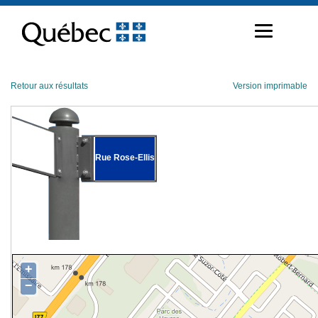
Passer
au
contenu
Retour aux résultats
Version imprimable
Rue Rose-Ellis
+
−