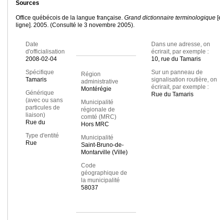
Sources
Office québécois de la langue française.
Grand dictionnaire terminologique
[
ligne]. 2005. (Consulté le 3 novembre 2005).
Date
Dans une adresse, on
d'officialisation
écrirait, par exemple :
2008-02-04
10, rue du Tamaris
Spécifique
Sur un panneau de
Région
Tamaris
signalisation routière, on
administrative
écrirait, par exemple :
Montérégie
Générique
Rue du Tamaris
(avec ou sans
Municipalité
particules de
régionale de
liaison)
comté (MRC)
Rue du
Hors MRC
Type d'entité
Municipalité
Rue
Saint-Bruno-de-
Montarville (Ville)
Code
géographique de
la municipalité
58037