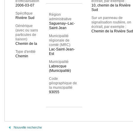
d'officialisation
écrirait, par exemple :
2006-03-07
10, chemin de la Rivière
Sud
Spécifique
Région
Rivière Sud
Sur un panneau de
administrative
signalisation routière, on
Saguenay–Lac-
Générique
écrirait, par exemple :
Saint-Jean
(avec ou sans
Chemin de la Rivière Sud
particules de
Municipalité
liaison)
régionale de
Chemin de la
comté (MRC)
Lac-Saint-Jean-
Type d'entité
Est
Chemin
Municipalité
Labrecque
(Municipalité)
Code
géographique de
la municipalité
93055
Nouvelle recherche