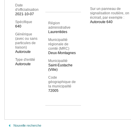
Date
Sur un panneau de
d'officialisation
signalisation routière, on
2021-10-07
écrirait, par exemple :
Spécifique
Autoroute 640
Région
640
administrative
Laurentides
Générique
(avec ou sans
Municipalité
particules de
régionale de
liaison)
comté (MRC)
Autoroute
Deux-Montagnes
Type d'entité
Municipalité
Autoroute
Saint-Eustache
(Ville)
Code
géographique de
la municipalité
72005
Nouvelle recherche