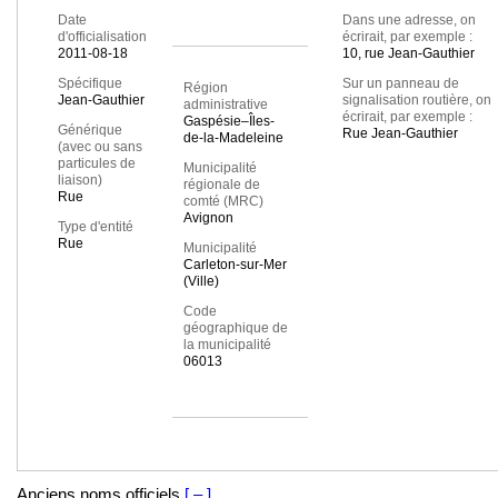
Date
Dans une adresse, on
d'officialisation
écrirait, par exemple :
2011-08-18
10, rue Jean-Gauthier
Spécifique
Sur un panneau de
Région
Jean-Gauthier
signalisation routière, on
administrative
écrirait, par exemple :
Gaspésie–Îles-
Générique
Rue Jean-Gauthier
de-la-Madeleine
(avec ou sans
particules de
Municipalité
liaison)
régionale de
Rue
comté (MRC)
Avignon
Type d'entité
Rue
Municipalité
Carleton-sur-Mer
(Ville)
Code
géographique de
la municipalité
06013
Anciens noms officiels
[ – ]