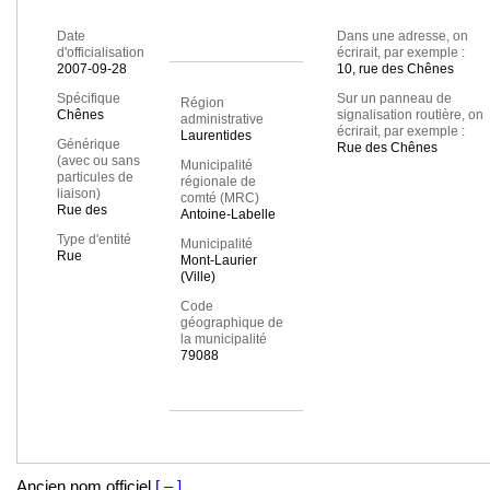
Date
Dans une adresse, on
d'officialisation
écrirait, par exemple :
2007-09-28
10, rue des Chênes
Spécifique
Sur un panneau de
Région
Chênes
signalisation routière, on
administrative
écrirait, par exemple :
Laurentides
Générique
Rue des Chênes
(avec ou sans
Municipalité
particules de
régionale de
liaison)
comté (MRC)
Rue des
Antoine-Labelle
Type d'entité
Municipalité
Rue
Mont-Laurier
(Ville)
Code
géographique de
la municipalité
79088
Ancien nom officiel
[ – ]