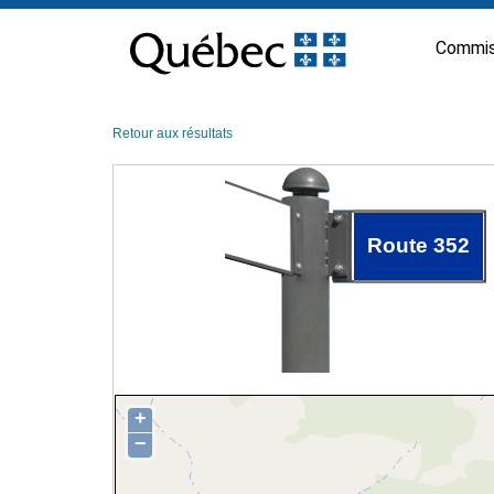
Passer
au
Commis
contenu
Retour aux résultats
Route 352
+
−