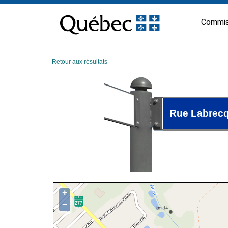
Passer
au
Commis
contenu
Retour aux résultats
Rue Labrec
+
−