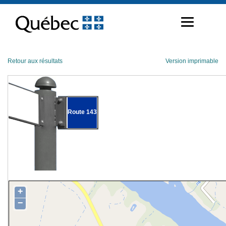
Passer
au
contenu
Retour aux résultats
Version imprimable
Route 143
+
−