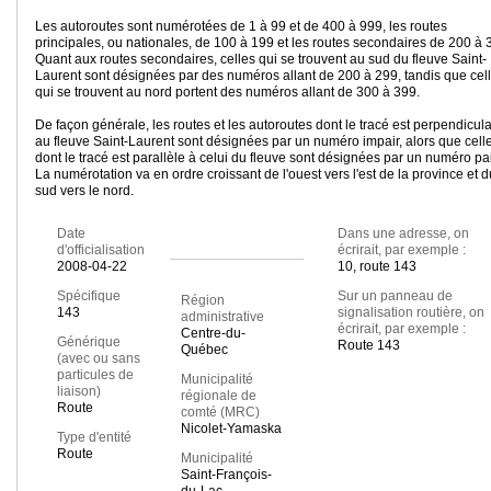
Les autoroutes sont numérotées de 1 à 99 et de 400 à 999, les routes
principales, ou nationales, de 100 à 199 et les routes secondaires de 200 à 
Quant aux routes secondaires, celles qui se trouvent au sud du fleuve Saint-
Laurent sont désignées par des numéros allant de 200 à 299, tandis que cel
qui se trouvent au nord portent des numéros allant de 300 à 399.
De façon générale, les routes et les autoroutes dont le tracé est perpendicula
au fleuve Saint-Laurent sont désignées par un numéro impair, alors que cell
dont le tracé est parallèle à celui du fleuve sont désignées par un numéro pai
La numérotation va en ordre croissant de l'ouest vers l'est de la province et d
sud vers le nord.
Date
Dans une adresse, on
d'officialisation
écrirait, par exemple :
2008-04-22
10, route 143
Spécifique
Sur un panneau de
Région
143
signalisation routière, on
administrative
écrirait, par exemple :
Centre-du-
Générique
Route 143
Québec
(avec ou sans
particules de
Municipalité
liaison)
régionale de
Route
comté (MRC)
Nicolet-Yamaska
Type d'entité
Route
Municipalité
Saint-François-