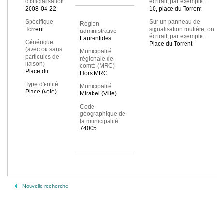
d'officialisation
écrirait, par exemple :
2008-04-22
10, place du Torrent
Spécifique
Sur un panneau de
Région
Torrent
signalisation routière, on
administrative
écrirait, par exemple :
Laurentides
Générique
Place du Torrent
(avec ou sans
Municipalité
particules de
régionale de
liaison)
comté (MRC)
Place du
Hors MRC
Type d'entité
Municipalité
Place (voie)
Mirabel (Ville)
Code
géographique de
la municipalité
74005
Nouvelle recherche