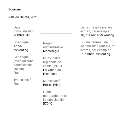
Sources
Ville de Belœil, 2021.
Date
Dans une adresse, on
d'officialisation
écrirait, par exemple :
2009-06-10
10, rue Anne-Mckeating
Spécifique
Sur un panneau de
Région
Anne-
signalisation routière, on
administrative
Mckeating
écrirait, par exemple :
Montérégie
Rue Anne-Mckeating
Générique
Municipalité
(avec ou sans
régionale de
particules de
comté (MRC)
liaison)
La Vallée-du-
Rue
Richelieu
Type d'entité
Municipalité
Rue
Belœil (Ville)
Code
géographique de
la municipalité
57040