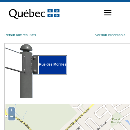
Passer
au
contenu
Retour aux résultats
Version imprimable
Rue des Morilles
+
−