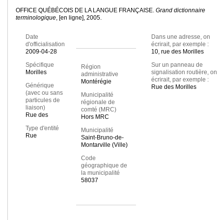
OFFICE QUÉBÉCOIS DE LA LANGUE FRANÇAISE.
Grand dictionnaire
terminologique
, [en ligne], 2005.
Date
Dans une adresse, on
d'officialisation
écrirait, par exemple :
2009-04-28
10, rue des Morilles
Spécifique
Sur un panneau de
Région
Morilles
signalisation routière, on
administrative
écrirait, par exemple :
Montérégie
Générique
Rue des Morilles
(avec ou sans
Municipalité
particules de
régionale de
liaison)
comté (MRC)
Rue des
Hors MRC
Type d'entité
Municipalité
Rue
Saint-Bruno-de-
Montarville (Ville)
Code
géographique de
la municipalité
58037