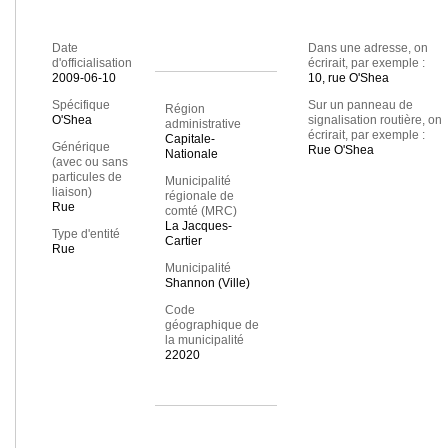
Date
Dans une adresse, on
d'officialisation
écrirait, par exemple :
2009-06-10
10, rue O'Shea
Spécifique
Sur un panneau de
Région
O'Shea
signalisation routière, on
administrative
écrirait, par exemple :
Capitale-
Générique
Rue O'Shea
Nationale
(avec ou sans
particules de
Municipalité
liaison)
régionale de
Rue
comté (MRC)
La Jacques-
Type d'entité
Cartier
Rue
Municipalité
Shannon (Ville)
Code
géographique de
la municipalité
22020