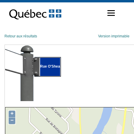
Passer
au
contenu
Retour aux résultats
Version imprimable
Rue O'Shea
+
−